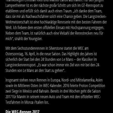
Lampertheimer ist es der nächste große Schritt um sich im GT-Rennsport zu
etablieren und erfüllt sich damit auch einen Traum. „Ich danke dem Team,
dass sie mir als Nachwuchsfahrer solch eine Chance geben. Die Langstrecken-
Weltmeisterschaft ist eine hochkarätige Rennserie mit den besten Fahrern der
Welt. Ich fiebere dem ersten offiziellen Einsatz mit Hochspannung entgegen.
Neben dem Team, ist natürlich auch eine Vielzahl der Rennstrecken neu für
mich“, strahlt der Youngster.
Mit dem Sechsstundenrennen in Silverstone startet die WEC am
Ostersonntag, 16. April, in die neue Saison. Das Highlight des Jahres ist
sicherlich der Start bei den 24 Stunden von Le Mans – der Klassiker im
Langstreckenrennsport. „Es war schon immer ein Ziel von mir bei den 24
Stunden von Le Mans an den Start zu gehen“.
Insgesamt stehen neun Rennen in Europa, Nord- und Mittelamerika, Asien
sowie im Mittleren Osten im WEC-Kalender. 2016 feierte Proton Competition
zwei Siege in Mexico und Bahrain. Bereits in drei Wochen geht die Saison
2017 für Marvin in seinem neuen Auto und Team mit den offiziellen WEC-
Testfahrten in Monza /Italien los.
Die WEC-Rennen 2017