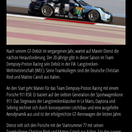
Nach seinem GT-Debüt im vergangenen Jahr, wartet auf Marvin Dienst die
nächste Herausforderung. Der 20-jährige gibt in dieser Saison im Team
Dempsey-Proton Racing sein Debüt in der FIA Langstrecken-
Weltmeisterschaft (WEC). Seine Teamkollegen sind der Deutsche Christian
Ried und Matteo Cairoli aus Italien.
An den Start geht Marvin für das Team Dempsey-Proton Racing mit einem
Porsche 911 RSR. Er basiert auf der siebten Generation der Sportwagenikone
911. Das Siegerauto der Langstreckenklassiker in Le Mans, Daytona und
Sebring zeichnet sich durch konsequenten Leichtbau und eine ausgefeilte
Aerodynamik aus und ist der erfolgreichste GT-Rennwagen der letzten Jahre.
Dienst teilt sich den Porsche mit der Startnummer 77 mit seinen
Teamkollegen Christian Ried und Matteo Cairoli aus Italien. Für den jungen