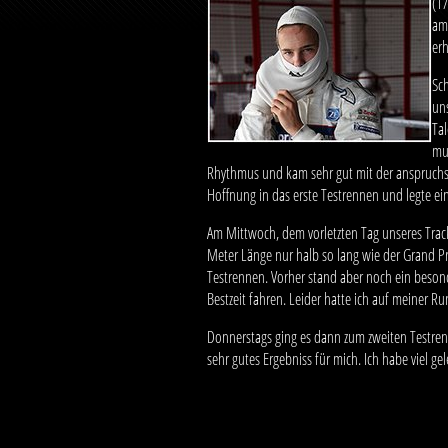
(1
am
erh
Sc
un
Tal
mus
Rhythmus und kam sehr gut mit der anspruchsvo
Hoffnung in das erste Testrennen und legte ein
Am Mittwoch, dem vorletzten Tag unseres Track
Meter Länge nur halb so lang wie der Grand Prix
Testrennen. Vorher stand aber noch ein beson
Bestzeit fahren. Leider hatte ich auf meiner R
Donnerstags ging es dann zum zweiten Testrenn
sehr gutes Ergebniss für mich. Ich habe viel g