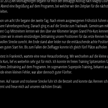
7.07.2012) Am Montagmorgen begann für mich der dreitägige Ausflug nach Magny-Cours
 Abend eine Begrüßung auf dem Programm, bei welcher wir den Zeitplan für die nächst
ielten.
hon um acht Uhr begann der zweite Tag. Nach einem ausgewogenen Frühstück fuhren wi
sere Fahrerbesprechung. Danach ging es auf die Strecke zum Trackwalk. Gemeinsam m
ent Cup Mitstreitern lernten wir den über vier Kilometer langen Grand Prix-Kurs kenn
sten wir in einem einstündigen Zeittraining unsere Positionen für das erste Rennen he
llen Strecke zurecht. Am Ende stand aber leider nur die enttäuschende achte Position 
en guten Start hin. Bis zum Fallen der Zielflagge konnte ich gleich fünf Plätze aufholen
test in Frankreich, wartete eine neue Herausforderung. Wir wechselten auf die kleine u
 Kurs, lief es weiterhin sehr gut für mich. Ich konnte im freien Training Spitzenzeiten
deres Zeittraining auf dem Programm. Im sogenannten Superpole-Training, bekannt au
unde einen kleinen Fehler, war aber dennoch guter Fünfter.
en. Auf nasser und trockener Strecke fuhr ich die Bestzeit und konnte das Rennen schl
elernt und freue mich auf unseren nächsten Einsatz.