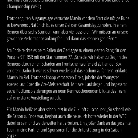
Championship (WEC).
Trotz der guten Ausgangslage versuchte Marvin vor dem Start die nötige Ruhe
zu bewahren: „Natürlich ist es unser Ziel den Gesamtsieg zu holen. In einem
Rennen über sechs Stunden kann aber viel passieren. Wir müssen an unsere
gewohnte Performance anknüpfen und dann das Rennen genießen.“
Am Ende reichte es beim Fallen der Zielflagge zu einem vierten Rang für den
Porsche 911 RSR mit der Startnummer 77. „Schade, wir haben zu Beginn des
Rennens durch einen Schaden am Frontscheinwerfer viel Zeit an der Box
verloren. Dadurch war es schwer wieder auf das Podium zu fahren“, erklärte
Marvin im Ziel. Trotz des knapp verpassten Titels, jubelte der Youngster
ebenso laut über die Vize-Meisterschaft. Mit zwei Laufsiegen und insgesamt
sechs Podiumsplatzierungen an neun Rennwochenenden blickte das Team
auf eine starke Vorstellung zurück.
Für Marvin heißt es aber schon jetzt in die Zukunft zu schauen: „So schnell wie
die Saison zu Ende war, beginnt auch die neue. Ich hoffe wieder in der WEC
dabei zu sein und werde weiter hart arbeiten. Ein großer Dank an das gesamte
Team, meine Partner und Sponsoren für die Unterstützung in der Saison
2017.“