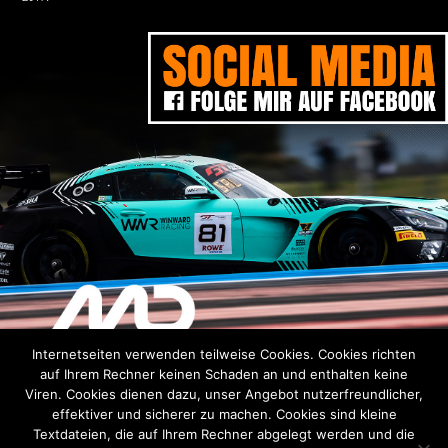
Internetseiten verwenden teilweise Cookies. Cookies richten
DISCLAIMER
DATENSCHUTZERKLÄRUNG
IMPRESSUM
auf Ihrem Rechner keinen Schaden an und enthalten keine
Viren. Cookies dienen dazu, unser Angebot nutzerfreundlicher,
Verantwortlich für den Inhalt siehe
Impressum
effektiver und sicherer zu machen. Cookies sind kleine
Alle Inhalte sind urheberrechtlich geschützt und dürfen ohne
schriftliche Zustimmung nicht für Drittangebote genutzt
Textdateien, die auf Ihrem Rechner abgelegt werden und die