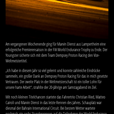
Am vergangenen Wochenende ging für Marvin Dienst aus Lampertheim eine
erfolgreiche Premierensaison in der FIA World Endurance Trophy zu Ende. Der
Youngster sicherte sich mit dem Team Dempsey Proton Racing den Vize-
Weltmeistertitel.
„Ich habe in diesem Jahr so viel gelernt und konnte zahlreiche Eindrücke
sammeln, ein großer Dank an Dempsey Proton Racing für das in mich gesetzte
Vertrauen. Der zweite Platz in der Weltmeisterschaft ist ein toller Lohn für
unsere harte Arbeit“, strahlte der 20-jährige am Samstagabend im Ziel.
Mit noch kleinen Titelchancen startete das Fahrertrio Christian Ried, Matteo
Cairoli und Marvin Dienst in das letzte Rennen des Jahres. Schauplatz war
diesmal der Bahrain International Circuit. Bei bestem Wetter wartete
nochmals ein sechs Stundenrennen auf die Teilnehmer der World Endurance