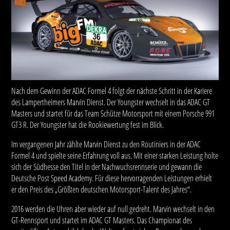
Nach dem Gewinn der ADAC Formel 4 folgt der nächste Schritt in der Kariere
des Lampertheimers Marvin Dienst. Der Youngster wechselt in das ADAC GT
Masters und startet für das Team Schütze Motorsport mit einem Porsche 991
GT3 R. Der Youngster hat die Rookiewertung fest im Blick.
Im vergangenen Jahr zählte Marvin Dienst zu den Routiniers in der ADAC
Formel 4 und spielte seine Erfahrung voll aus. Mit einer starken Leistung holte
sich der Südhesse den Titel in der Nachwuchsrennserie und gewann die
Deutsche Post Speed Academy. Für diese hervorragenden Leistungen erhielt
er den Preis des „Größten deutschen Motorsport-Talent des Jahres“.
2016 werden die Uhren aber wieder auf null gedreht. Marvin wechselt in den
GT-Rennsport und startet im ADAC GT Masters. Das Championat des