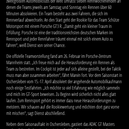
zweitgrößten Automobilclubs der Welt umfasst sieben Rennwochenenden an
denen die Teams jeweils am Samstag und Sonntag ein Rennen über 60
Minuten absolvieren. Ein Team besteht aus zwei Fahrern, die sich im
Rennverlauf abwechseln. An den Start geht der Rookie für das Team Schütze
Motorsport mit einem Porsche GT3 R. „Damit geht ein kleiner Traum in
Erfüllung. Porsche ist eine der traditionsreichsten deutschen Marken im
Rennsport und jeder Rennfahrer träumt einmal mit solch einem Auto zu
fahren“, weiß Dienst von seiner Chance.
Die offizielle Teamvorstellung fand am 26. Februar im Porsche-Zentrum
Mannheim statt. „Ich freue mich auf die Herausforderung ein Rennen als
Team zu bestreiten. Im Cockpit ist jeder auf sich alleine gestellt, bei der Taktik
muss man aber zusammen arbeiten“, fährt Marvin fort. Vor dem Saisonstart in
Oschersleben vom 15.-17. April absolviert der angehende Automobilkaufmann
noch einige Testfahrten. „Ich möchte so viel Erfahrung wie möglich sammeln
und mich im GT-Sport beweisen. Zu Beginn wird sicherlich nicht alles glatt
laufen. Zum Rennsport gehört es immer dazu neue Herausforderungen zu
meistern. Wir schauen auf die Rookiewertung und möchten dort ganz vorne
mit mischen“, sagt Dienst abschließend.
Neben dem Saisonauftakt in Oschersleben, gastiert das ADAC GT Masters