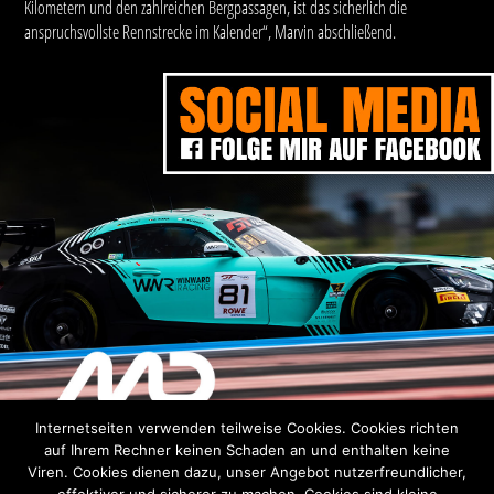
Kilometern und den zahlreichen Bergpassagen, ist das sicherlich die
anspruchsvollste Rennstrecke im Kalender“, Marvin abschließend.
Internetseiten verwenden teilweise Cookies. Cookies richten
DISCLAIMER
DATENSCHUTZERKLÄRUNG
IMPRESSUM
auf Ihrem Rechner keinen Schaden an und enthalten keine
Viren. Cookies dienen dazu, unser Angebot nutzerfreundlicher,
Verantwortlich für den Inhalt siehe
Impressum