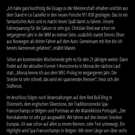
„Ich habe ganz kurzfristig die Zusage zu der Meisterschaft erhalten und bin aus
dem Stand in Le Castellet in den neuen Porsche 911 RSR gestiegen. Das ist ein
fantastisches Auto und es macht riesen Spaß damit zu fahren. Unsere
Fahrerpaarung für die Saison ist sehr gut. Christian Ried war schon im
vergangenen Jahr in der WM an meiner Seite, zusätzlich startet Dennis Olsen
aus Norwegen als dritter Fahrer auf dem Auto. Gemeinsam mit ihm bin ich
bereits Kartrennen gefahren“, erzählt Marvin.
Schon am kommenden Wochenende geht es für den 21-jährigen weiter. Dann
findet auf der aktuellen Formel-1-Rennstrecke in Monza der nächste Lauf
statt. „Monza kenne ich aus dem WEC-Prolog im vergangenen Jahr. Die
Strecke ist sehr schnell, das wird ein spannendes Rennen“, freut sich der
Südhesse.
Im Anschluss folgen noch Veranstaltungen auf dem Red Bull-Ring in
Österreich, dem englischen Silverstone, der Traditionsstrecke Spa-
Francorchamps in Belgien und Portimao an der Atlantikküste Portugals. „Der
Rennkalender ist sehr gut ausgewählt. Wir fahren auf den besten Strecken
Europas. Ich war schon auf allen zu einem Rennen, oder Test unterwegs. Ein
Highlight wird Spa-Francorchamps in Belgien. Mit einer Länge von über sechs