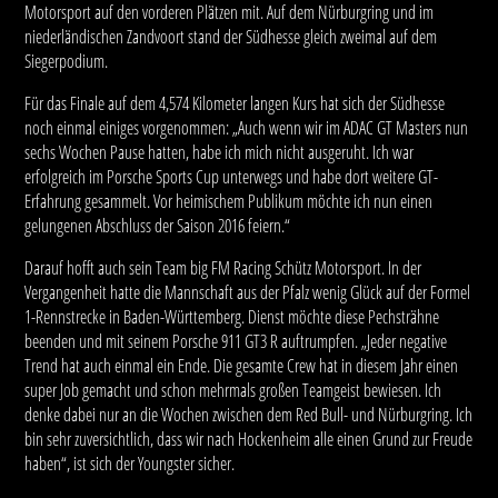
Motorsport auf den vorderen Plätzen mit. Auf dem Nürburgring und im
niederländischen Zandvoort stand der Südhesse gleich zweimal auf dem
Siegerpodium.
Für das Finale auf dem 4,574 Kilometer langen Kurs hat sich der Südhesse
noch einmal einiges vorgenommen: „Auch wenn wir im ADAC GT Masters nun
sechs Wochen Pause hatten, habe ich mich nicht ausgeruht. Ich war
erfolgreich im Porsche Sports Cup unterwegs und habe dort weitere GT-
Erfahrung gesammelt. Vor heimischem Publikum möchte ich nun einen
gelungenen Abschluss der Saison 2016 feiern.“
Darauf hofft auch sein Team big FM Racing Schütz Motorsport. In der
Vergangenheit hatte die Mannschaft aus der Pfalz wenig Glück auf der Formel
1-Rennstrecke in Baden-Württemberg. Dienst möchte diese Pechsträhne
beenden und mit seinem Porsche 911 GT3 R auftrumpfen. „Jeder negative
Trend hat auch einmal ein Ende. Die gesamte Crew hat in diesem Jahr einen
super Job gemacht und schon mehrmals großen Teamgeist bewiesen. Ich
denke dabei nur an die Wochen zwischen dem Red Bull- und Nürburgring. Ich
bin sehr zuversichtlich, dass wir nach Hockenheim alle einen Grund zur Freude
haben“, ist sich der Youngster sicher.