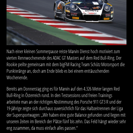
Nach einer kleinen Sommerpause reiste Marvin Dienst hoch motiviert zum
vierten Rennwochenende des ADAC GT Masters auf dem Red Bull-Ring. Der
Rookie peilte gemeinsam mit dem bigFM Racing Team Schütz Motorsport die
Punkteränge an, doch am Ende blieb es bei einem enttäuschenden
Wochenende.
Bereits am Donnerstag ging es für Marvin auf den 4.326 Meter langen Red
Bull-Ring in Österreich rund. In den Testsessions und freien Trainings
arbeitete man an der richtigen Abstimmung des Porsche 911 GT3 R und der
19-jährige zeigte sich durchaus zuversichtlich für das Halbzeitrennen der Liga
der Supersportwagen: „Wir haben eine gute Balance gefunden und liegen mit
unseren Zeiten im Bereich der Plätze fünf bis zehn. Das Feld hängt wieder sehr
eng zusammen, da muss einfach alles passen.“