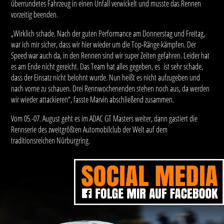
überrundetes Fahrzeug in einen Unfall verwickelt und musste das Rennen
vorzeitig beenden.
„Wirklich schade. Nach der guten Performance am Donnerstag und Freitag,
war ich mir sicher, dass wir hier wieder um die Top-Ränge kämpfen. Der
Speed war auch da, in den Rennen sind wir super Zeiten gefahren. Leider hat
es am Ende nicht gereicht. Das Team hat alles gegeben, es ist sehr schade,
dass der Einsatz nicht belohnt wurde. Nun heißt es nicht aufzugeben und
nach vorne zu schauen. Drei Rennwochenenden stehen noch aus, da werden
wir wieder attackieren“, fasste Marvin abschließend zusammen.
Vom 05.-07. August geht es im ADAC GT Masters weiter, dann gastiert die
Rennserie des zweitgrößten Automobilclub der Welt auf dem
traditionsreichen Nürburgring.