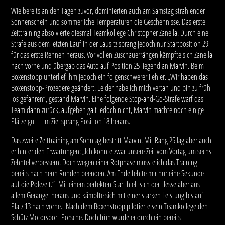
Wie bereits an den Tagen zuvor, dominierten auch am Samstag strahlender
Sonnenschein und sommerliche Temperaturen die Geschehnisse. Das erste
Zeittraining absolvierte diesmal Teamkollege Christopher Zanella. Durch eine
Strafe aus dem letzten Lauf in der Lausitz sprang jedoch nur Startposition 29
für das erste Rennen heraus. Vor vollen Zuschauerrängen kämpfte sich Zanella
nach vorne und übergab das Auto auf Position 25 liegend an Marvin. Beim
Boxenstopp unterlief ihm jedoch ein folgenschwerer Fehler. „Wir haben das
Boxenstopp-Prozedere geändert. Leider habe ich mich vertan und bin zu früh
los gefahren“, gestand Marvin. Eine folgende Stop-and-Go-Strafe warf das
Team dann zurück, aufgeben galt jedoch nicht, Marvin machte noch einige
Plätze gut – im Ziel sprang Position 18 heraus.
Das zweite Zeittraining am Sonntag bestritt Marvin. Mit Rang 25 lag aber auch
er hinter den Erwartungen: „Ich konnte zwar unsere Zeit vom Vortag um sechs
Zehntel verbessern. Doch wegen einer Rotphase musste ich das Training
bereits nach neun Runden beenden. Am Ende fehlte mir nur eine Sekunde
auf die Polezeit.“ Mit einem perfekten Start hielt sich der Hesse aber aus
allem Gerangel heraus und kämpfte sich mit einer starken Leistung bis auf
Platz 13 nach vorne. Nach dem Boxenstopp pilotierte sein Teamkollege den
Schütz Motorsport-Porsche. Doch früh wurde er durch ein bereits