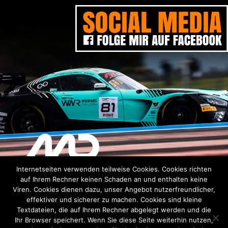
Internetseiten verwenden teilweise Cookies. Cookies richten
DISCLAIMER
DATENSCHUTZERKLÄRUNG
IMPRESSUM
auf Ihrem Rechner keinen Schaden an und enthalten keine
Viren. Cookies dienen dazu, unser Angebot nutzerfreundlicher,
Verantwortlich für den Inhalt siehe
Impressum
effektiver und sicherer zu machen. Cookies sind kleine
Alle Inhalte sind urheberrechtlich geschützt und dürfen ohne
schriftliche Zustimmung nicht für Drittangebote genutzt
Textdateien, die auf Ihrem Rechner abgelegt werden und die
werden.
Ihr Browser speichert. Wenn Sie diese Seite weiterhin nutzen,