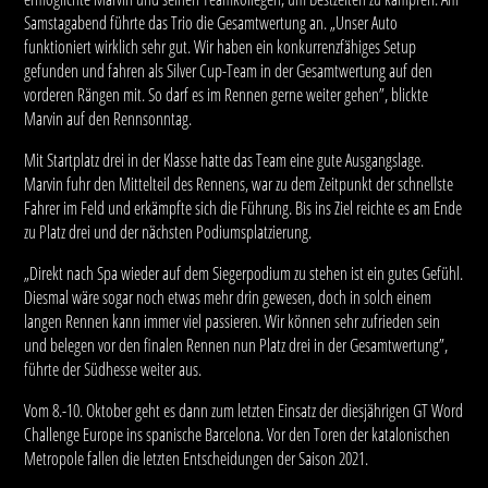
Samstagabend führte das Trio die Gesamtwertung an. „Unser Auto
funktioniert wirklich sehr gut. Wir haben ein konkurrenzfähiges Setup
gefunden und fahren als Silver Cup-Team in der Gesamtwertung auf den
vorderen Rängen mit. So darf es im Rennen gerne weiter gehen”, blickte
Marvin auf den Rennsonntag.
Mit Startplatz drei in der Klasse hatte das Team eine gute Ausgangslage.
Marvin fuhr den Mittelteil des Rennens, war zu dem Zeitpunkt der schnellste
Fahrer im Feld und erkämpfte sich die Führung. Bis ins Ziel reichte es am Ende
zu Platz drei und der nächsten Podiumsplatzierung.
„Direkt nach Spa wieder auf dem Siegerpodium zu stehen ist ein gutes Gefühl.
Diesmal wäre sogar noch etwas mehr drin gewesen, doch in solch einem
langen Rennen kann immer viel passieren. Wir können sehr zufrieden sein
und belegen vor den finalen Rennen nun Platz drei in der Gesamtwertung”,
führte der Südhesse weiter aus.
Vom 8.-10. Oktober geht es dann zum letzten Einsatz der diesjährigen GT Word
Challenge Europe ins spanische Barcelona. Vor den Toren der katalonischen
Metropole fallen die letzten Entscheidungen der Saison 2021.