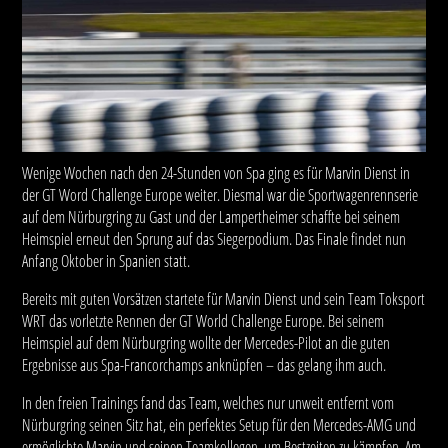
Wenige Wochen nach den 24-Stunden von Spa ging es für Marvin Dienst in
der GT Word Challenge Europe weiter. Diesmal war die Sportwagenrennserie
auf dem Nürburgring zu Gast und der Lampertheimer schaffte bei seinem
Heimspiel erneut den Sprung auf das Siegerpodium. Das Finale findet nun
Anfang Oktober in Spanien statt.
Bereits mit guten Vorsätzen startete für Marvin Dienst und sein Team Toksport
WRT das vorletzte Rennen der GT World Challenge Europe. Bei seinem
Heimspiel auf dem Nürburgring wollte der Mercedes-Pilot an die guten
Ergebnisse aus Spa-Francorchamps anknüpfen – das gelang ihm auch.
In den freien Trainings fand das Team, welches nur unweit entfernt vom
Nürburgring seinen Sitz hat, ein perfektes Setup für den Mercedes-AMG und
ermöglichte Marvin und seinen Teamkollegen, um Bestzeiten zu kämpfen. Am