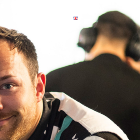
IE
PARTNER
COACHING
KONTAKT
UM
DATENSCHUTZERKLÄRUNG
DISCLAIMER