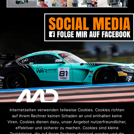
Internetseiten verwenden teilweise Cookies. Cookies richten
DISCLAIMER
DATENSCHUTZERKLÄRUNG
IMPRESSUM
auf Ihrem Rechner keinen Schaden an und enthalten keine
Viren. Cookies dienen dazu, unser Angebot nutzerfreundlicher,
Verantwortlich für den Inhalt siehe
Impressum
effektiver und sicherer zu machen. Cookies sind kleine
Alle Inhalte sind urheberrechtlich geschützt und dürfen ohne
Textdateien, die auf Ihrem Rechner abgelegt werden und die