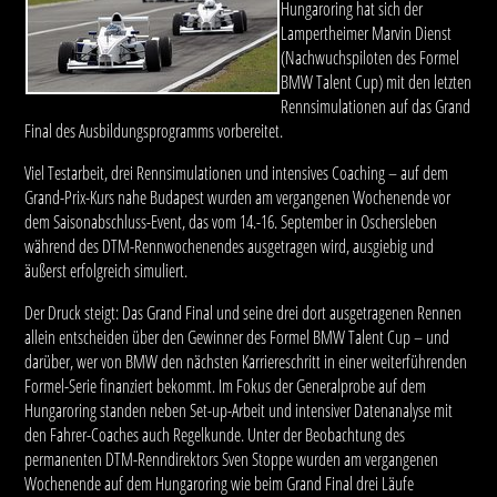
Hungaroring hat sich der
Lampertheimer Marvin Dienst
(Nachwuchspiloten des Formel
BMW Talent Cup) mit den letzten
Rennsimulationen auf das Grand
Final des Ausbildungsprogramms vorbereitet.
Viel Testarbeit, drei Rennsimulationen und intensives Coaching – auf dem
Grand-Prix-Kurs nahe Budapest wurden am vergangenen Wochenende vor
dem Saisonabschluss-Event, das vom 14.-16. September in Oschersleben
während des DTM-Rennwochenendes ausgetragen wird, ausgiebig und
äußerst erfolgreich simuliert.
Der Druck steigt: Das Grand Final und seine drei dort ausgetragenen Rennen
allein entscheiden über den Gewinner des Formel BMW Talent Cup – und
darüber, wer von BMW den nächsten Karriereschritt in einer weiterführenden
Formel-Serie finanziert bekommt. Im Fokus der Generalprobe auf dem
Hungaroring standen neben Set-up-Arbeit und intensiver Datenanalyse mit
den Fahrer-Coaches auch Regelkunde. Unter der Beobachtung des
permanenten DTM-Renndirektors Sven Stoppe wurden am vergangenen
Wochenende auf dem Hungaroring wie beim Grand Final drei Läufe