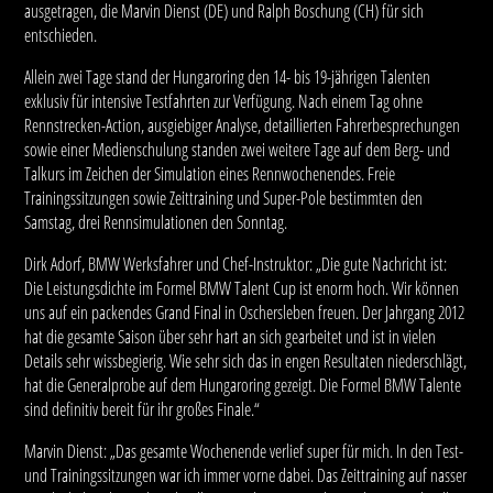
ausgetragen, die Marvin Dienst (DE) und Ralph Boschung (CH) für sich
entschieden.
Allein zwei Tage stand der Hungaroring den 14- bis 19-jährigen Talenten
exklusiv für intensive Testfahrten zur Verfügung. Nach einem Tag ohne
Rennstrecken-Action, ausgiebiger Analyse, detaillierten Fahrerbesprechungen
sowie einer Medienschulung standen zwei weitere Tage auf dem Berg- und
Talkurs im Zeichen der Simulation eines Rennwochenendes. Freie
Trainingssitzungen sowie Zeittraining und Super-Pole bestimmten den
Samstag, drei Rennsimulationen den Sonntag.
Dirk Adorf, BMW Werksfahrer und Chef-Instruktor: „Die gute Nachricht ist:
Die Leistungsdichte im Formel BMW Talent Cup ist enorm hoch. Wir können
uns auf ein packendes Grand Final in Oschersleben freuen. Der Jahrgang 2012
hat die gesamte Saison über sehr hart an sich gearbeitet und ist in vielen
Details sehr wissbegierig. Wie sehr sich das in engen Resultaten niederschlägt,
hat die Generalprobe auf dem Hungaroring gezeigt. Die Formel BMW Talente
sind definitiv bereit für ihr großes Finale.“
Marvin Dienst: „Das gesamte Wochenende verlief super für mich. In den Test-
und Trainingssitzungen war ich immer vorne dabei. Das Zeittraining auf nasser